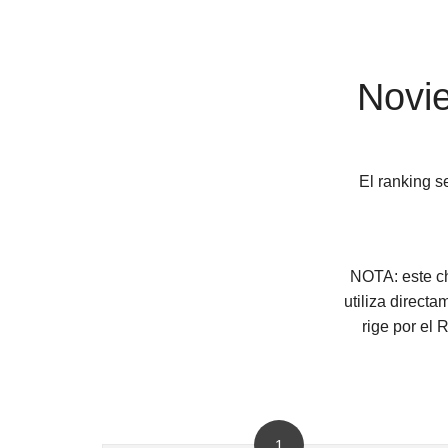
Novi
El ranking 
NOTA
: este 
utiliza direct
rige por el
1