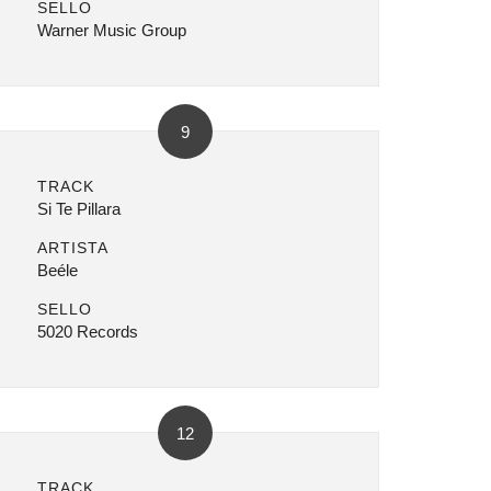
SELLO
Warner Music Group
9
TRACK
Si Te Pillara
ARTISTA
Beéle
SELLO
5020 Records
12
TRACK